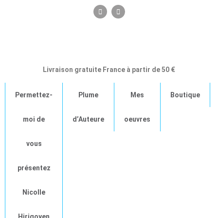
F
E
a
n
c
v
e
e
b
l
o
o
o
p
k
e
Livraison gratuite France à partir de 50 €
Permettez-
Plume
Mes
Boutique
moi de
d’Auteure
oeuvres
vous
présentez
Nicolle
Hirigoyen