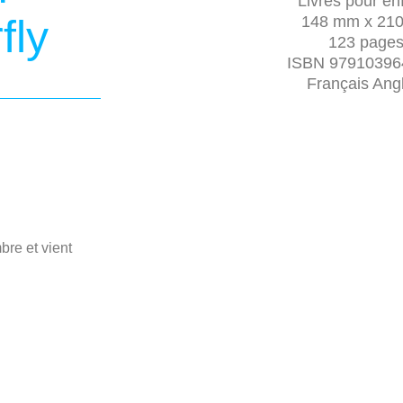
Livres pour en
fly
148 mm x 2
123 page
ISBN 97910396
Français Ang
re et vient