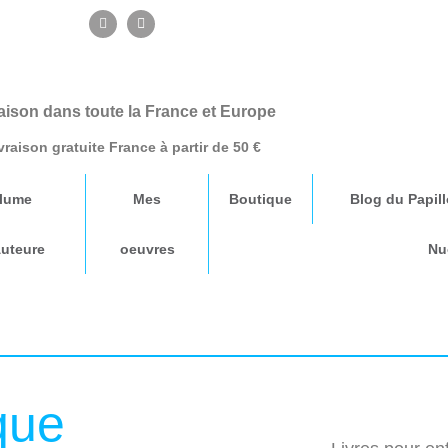
F
E
a
n
c
v
e
e
b
l
o
o
o
p
aison dans toute la France et Europe
k
e
vraison gratuite France à partir de 50 €
lume
Mes
Boutique
Blog du Papil
Auteure
oeuvres
Nu
que