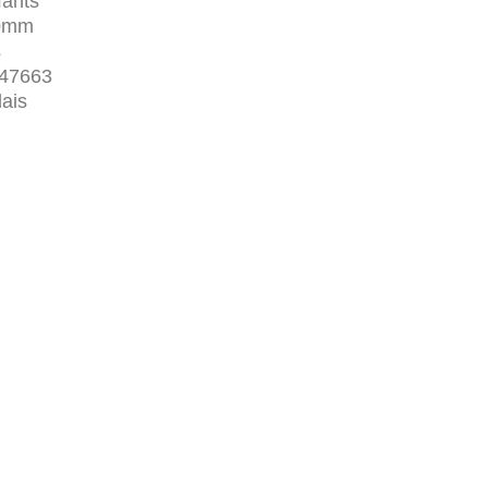
fants
10mm
s
47663
lais