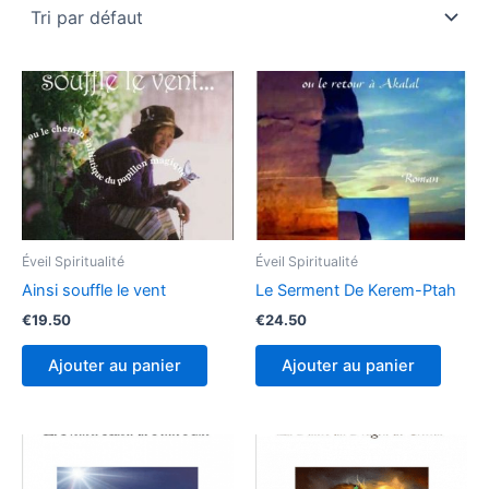
Éveil Spiritualité
Éveil Spiritualité
Ainsi souffle le vent
Le Serment De Kerem-Ptah
€
19.50
€
24.50
Ajouter au panier
Ajouter au panier