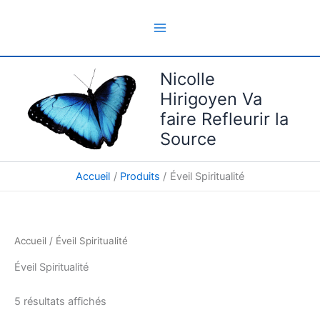
Aller
au
contenu
Nicolle
Hirigoyen Va
faire Refleurir la
Source
Accueil
Produits
Éveil Spiritualité
Accueil
/ Éveil Spiritualité
Éveil Spiritualité
5 résultats affichés