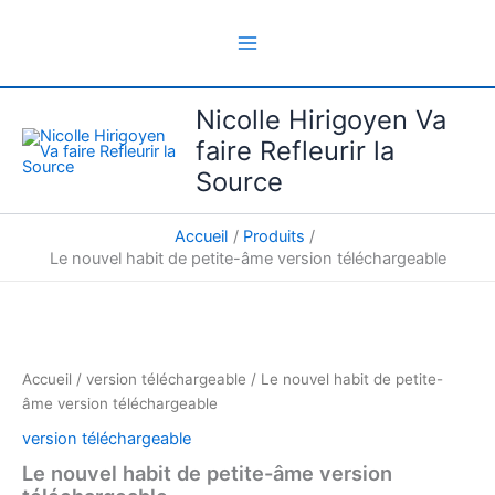
Aller
au
contenu
Nicolle Hirigoyen Va
faire Refleurir la
Source
Accueil
Produits
Le nouvel habit de petite-âme version téléchargeable
quantité
de
Le
nouvel
habit
Accueil
/
version téléchargeable
/ Le nouvel habit de petite-
de
âme version téléchargeable
petite-
version téléchargeable
âme
version
Le nouvel habit de petite-âme version
téléchargeable